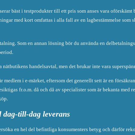
rar bäst i testprodukter till ett pris som anses vara oförskämt b
ningar med kort omfattas i alla fall av en lagbestämmelse som 
lbetalning. Som en annan lösning bör du använda en delbetalnin
period.
a nätbutikens handelsavtal, men det brukar inte vara superspän
r medlem i e-märket, eftersom det generellt sett är en försäkran
siktigas fr.o.m. då och då av specialister som är bekanta med re
köp.
 dag-till-dag leverans
undersöka en hel del befintliga konsumenters betyg och därför r