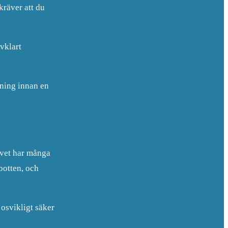
kräver att du
vklart
lning innan en
ivet har många
botten, och
 osvikligt säker