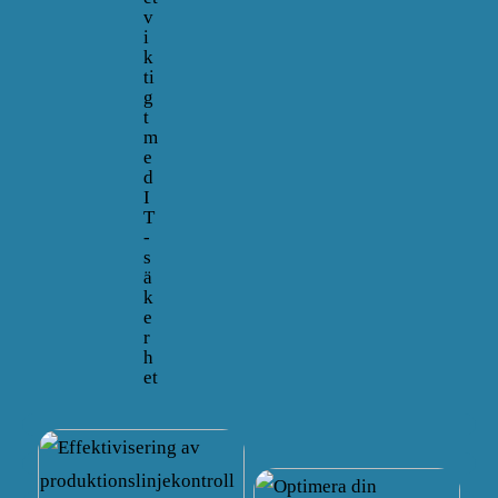
v
i
k
ti
g
t
m
e
d
I
T
-
s
ä
k
e
r
h
et