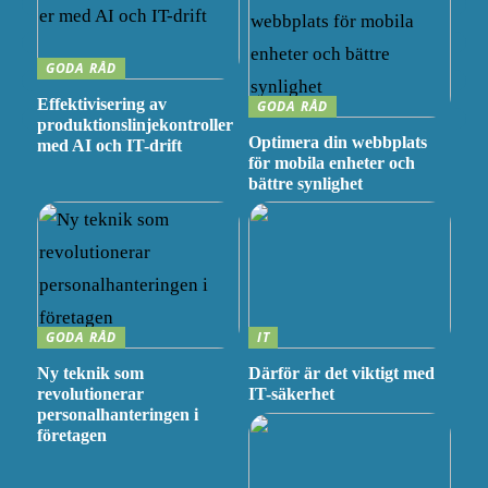
GODA RÅD
Effektivisering av
GODA RÅD
produktionslinjekontroller
Optimera din webbplats
med AI och IT-drift
för mobila enheter och
bättre synlighet
GODA RÅD
IT
Ny teknik som
Därför är det viktigt med
revolutionerar
IT-säkerhet
personalhanteringen i
företagen