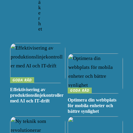
ä
k
e
r
h
et
GODA RÅD
Effektivisering av
GODA RÅD
produktionslinjekontroller
Optimera din webbplats
med AI och IT-drift
för mobila enheter och
bättre synlighet