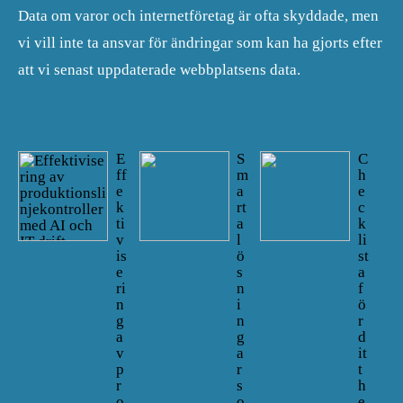
Data om varor och internetföretag är ofta skyddade, men
vi vill inte ta ansvar för ändringar som kan ha gjorts efter
att vi senast uppdaterade webbplatsens data.
E
S
C
ff
m
h
e
a
e
k
rt
c
ti
a
k
v
l
li
is
ö
st
e
s
a
ri
n
f
n
i
ö
g
n
r
a
g
d
v
a
it
p
r
t
r
s
h
o
o
e