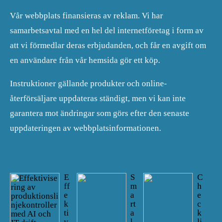
Vår webbplats finansieras av reklam. Vi har
samarbetsavtal med en hel del internetföretag i form av
att vi förmedlar deras erbjudanden, och får en avgift om
en användare från vår hemsida gör ett köp.
Instruktioner gällande produkter och online-
återförsäljare uppdateras ständigt, men vi kan inte
garantera mot ändringar som görs efter den senaste
uppdateringen av webbplatsinformationen.
E
S
C
ff
m
h
e
a
e
k
rt
c
ti
a
k
v
l
li