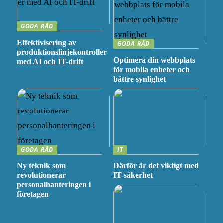
GODA RÅD
Effektivisering av
GODA RÅD
produktionslinjekontroller
Optimera din webbplats
med AI och IT-drift
för mobila enheter och
bättre synlighet
GODA RÅD
IT
Ny teknik som
Därför är det viktigt med
revolutionerar
IT-säkerhet
personalhanteringen i
företagen