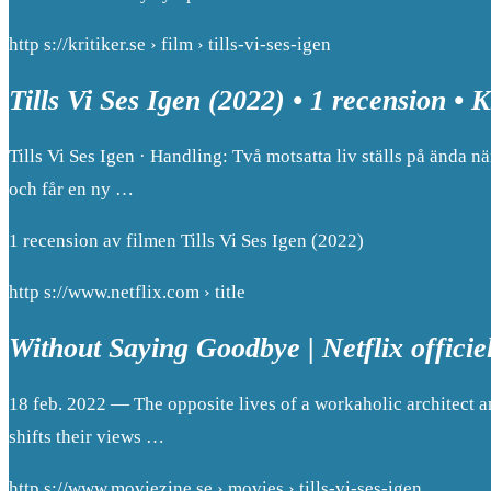
http s://kritiker.se › film › tills-vi-ses-igen
Tills Vi Ses Igen (2022) • 1 recension • K
Tills Vi Ses Igen · Handling: Två motsatta liv ställs på ända n
och får en ny …
1 recension av filmen Tills Vi Ses Igen (2022)
http s://www.netflix.com › title
Without Saying Goodbye | Netflix officie
18 feb. 2022 — The opposite lives of a workaholic architect a
shifts their views …
http s://www.moviezine.se › movies › tills-vi-ses-igen