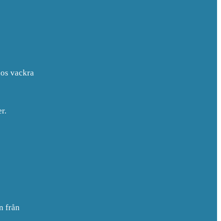
nos vackra
r.
n från