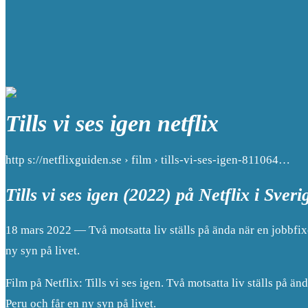
Tills vi ses igen netflix
http s://netflixguiden.se › film › tills-vi-ses-igen-811064…
Tills vi ses igen (2022) på Netflix i Sveri
18 mars 2022 — Två motsatta liv ställs på ända när en jobbfixe
ny syn på livet.
Film på Netflix: Tills vi ses igen. Två motsatta liv ställs på ä
Peru och får en ny syn på livet.