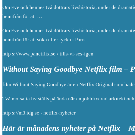
Om Eve och hennes två döttrars livshistoria, under de dramati
hemifrån för att …
Om Eve och hennes två döttrars livshistoria, under de dramati
hemifrån för att söka efter lycka i Paris.
http s://www.panetflix.se › tills-vi-ses-igen
Without Saying Goodbye Netflix film – P
film Without Saying Goodbye är en Netflix Original som hade 
Två motsatta liv ställs på ända när en jobbfixerad arkitekt och 
http s://m3.idg.se › netflix-nyheter
Här är månadens nyheter på Netflix – 