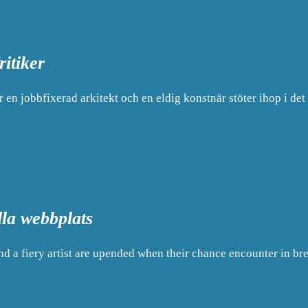
ritiker
är en jobbfixerad arkitekt och en eldig konstnär stöter ihop i det
lla webbplats
nd a fiery artist are upended when their chance encounter in br