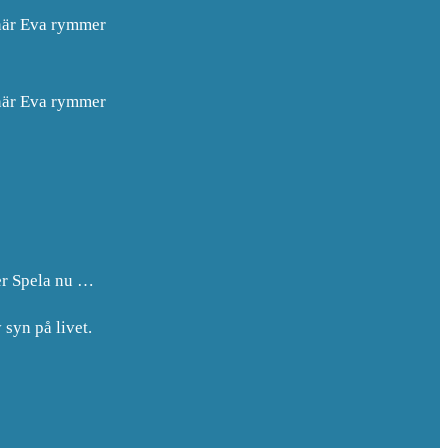
 när Eva rymmer
 när Eva rymmer
er Spela nu …
 syn på livet.