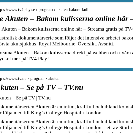
tp s://www.tv4play.se › program › akuten-bakom-kuli…
e Akuten – Bakom kulisserna online här 
 Akuten – Bakom kulisserna online här – Streama gratis på TV
stralisk dokumentärserie som följer det intensiva arbetet bakom 
örsta akutsjukhus, Royal Melbourne. Översikt. Avsnitt.
reama Akuten – Bakom kulisserna direkt på webben och i våra 
ycket mer på TV4 Play!
tp s://www.tv.nu › program › akuten
kuten – Se på TV – TV.nu
uten – Se på TV | TV.nu
kumentärserien Akuten är en intim, kraftfull och ibland komisk 
r följa med till King’s College Hospital i London …
kumentärserien Akuten är en intim, kraftfull och ibland komisk 
r följa med till King’s College Hospital i London – ett av Storb