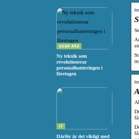
ht
S
Se
Au
st
GODA RÅD
St
Ny teknik som
m
revolutionerar
personalhanteringen i
företagen
ht
A
Ak
Do
få
IT
Do
få
Därför är det viktigt med