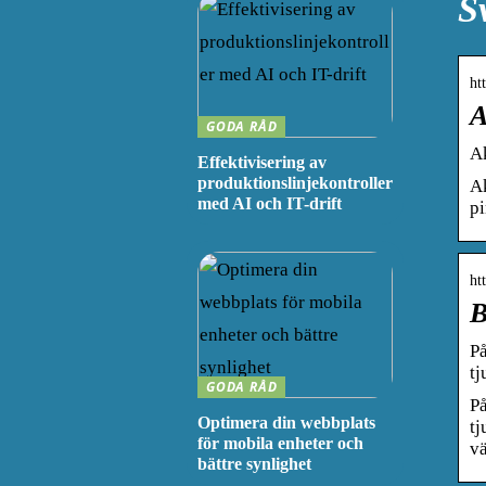
S
ht
A
GODA RÅD
A
Effektivisering av
produktionslinjekontroller
Ak
med AI och IT-drift
p
ht
B
På
tj
GODA RÅD
På
Optimera din webbplats
tj
för mobila enheter och
vä
bättre synlighet