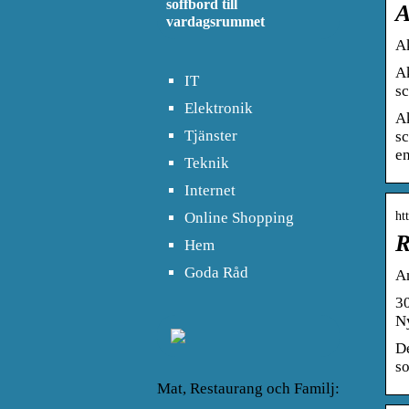
soffbord till
A
vardagsrummet
A
Ak
IT
sc
Elektronik
Ak
Tjänster
sc
en
Teknik
Internet
Online Shopping
ht
R
Hem
Goda Råd
An
30
N
De
so
Mat, Restaurang och Familj: