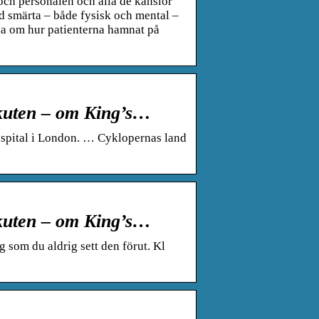
ch personalen och alla de känslor
d smärta – både fysisk och mental –
na om hur patienterna hamnat på
Akuten – om King’s…
ospital i London. … Cyklopernas land
Akuten – om King’s…
 som du aldrig sett den förut. Kl