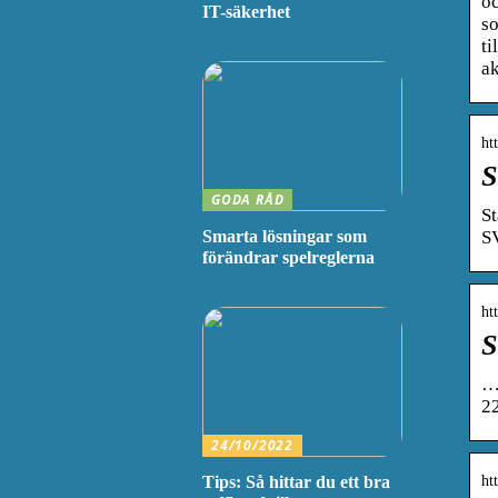
oc
IT-säkerhet
so
ti
ak
ht
S
GODA RÅD
St
SV
Smarta lösningar som
förändrar spelreglerna
ht
S
… 
2
24/10/2022
Tips: Så hittar du ett bra
ht