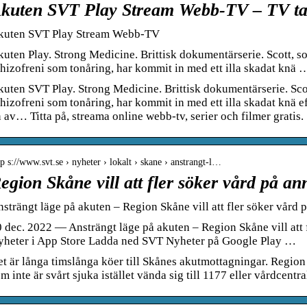
kuten SVT Play Stream Webb-TV – TV ta
kuten SVT Play Stream Webb-TV
uten Play. Strong Medicine. Brittisk dokumentärserie. Scott, 
hizofreni som tonåring, har kommit in med ett illa skadat knä 
uten SVT Play. Strong Medicine. Brittisk dokumentärserie. Sco
hizofreni som tonåring, har kommit in med ett illa skadat knä ef
 av… Titta på, streama online webb-tv, serier och filmer gratis.
tp s://www.svt.se › nyheter › lokalt › skane › anstrangt-l…
egion Skåne vill att fler söker vård på a
strängt läge på akuten – Region Skåne vill att fler söker vård 
 dec. 2022 — Ansträngt läge på akuten – Region Skåne vill at
yheter i App Store Ladda ned SVT Nyheter på Google Play …
t är långa timslånga köer till Skånes akutmottagningar. Region 
m inte är svårt sjuka istället vända sig till 1177 eller vårdcentra