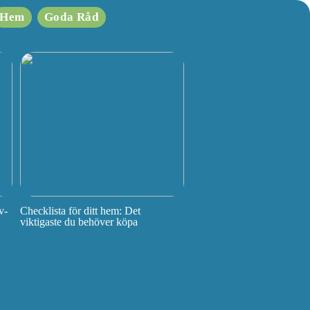
Hem
Goda Råd
v-
Checklista för ditt hem: Det
viktigaste du behöver köpa