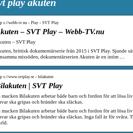
vt play akuten
tp s://webb-tv.nu › Play › SVT Play
kuten – SVT Play – Webb-TV.nu
kuten – SVT Play
uten, brittisk dokumentärserie från 2015 i SVT Play. Sjunde sä
insamma missöden, dokumentärserien Akuten är en intim …
tp s://www.svtplay.se › bilakuten
ilakuten | SVT Play
 macken Bilakuten arbetar både barn och fordon för att lösa liv
uvar ska gripas och bränder ska släckas.
 macken Bilakuten arbetar både barn och fordon för att lösa liv
uvar ska gripas och bränder ska släckas. Inga fall är för svåra. 
rld.