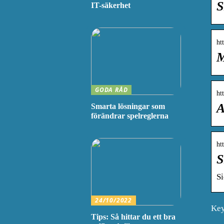
S
IT-säkerhet
ht
M
GODA RÅD
ht
A
Smarta lösningar som
förändrar spelreglerna
ht
S
S
24/10/2022
Key
Tips: Så hittar du ett bra