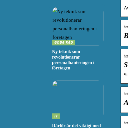
Av
ht
B
GODA RÅD
Ny teknik som
ht
revolutionerar
personalhanteringen i
S
företagen
Si
ht
A
IT
ht
Därför är det viktigt med