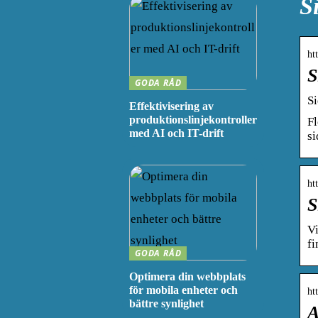
S
ht
S
GODA RÅD
Si
Effektivisering av
produktionslinjekontroller
Fl
med AI och IT-drift
si
ht
S
Vi
fi
GODA RÅD
Optimera din webbplats
för mobila enheter och
ht
bättre synlighet
A