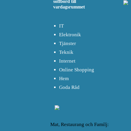
soffbord till
vardagsrummet
IT
Elektronik
Tjänster
Teknik
Internet
Online Shopping
Hem
Goda Råd
Mat, Restaurang och Familj: