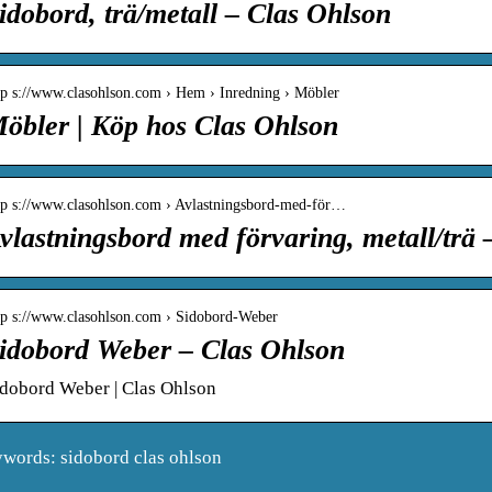
idobord, trä/metall – Clas Ohlson
tp s://www.clasohlson.com › Hem › Inredning › Möbler
öbler | Köp hos Clas Ohlson
tp s://www.clasohlson.com › Avlastningsbord-med-för…
vlastningsbord med förvaring, metall/trä 
tp s://www.clasohlson.com › Sidobord-Weber
idobord Weber – Clas Ohlson
idobord Weber | Clas Ohlson
words: sidobord clas ohlson