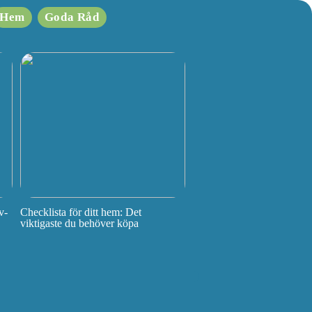
Hem
Goda Råd
v-
Checklista för ditt hem: Det
viktigaste du behöver köpa