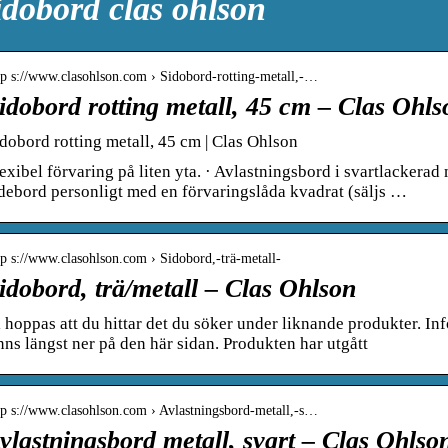
idobord clas ohlson
tp s://www.clasohlson.com › Sidobord-rotting-metall,-…
idobord rotting metall, 45 cm – Clas Ohls
dobord rotting metall, 45 cm | Clas Ohlson
exibel förvaring på liten yta. · Avlastningsbord i svartlackerad 
debord personligt med en förvaringslåda kvadrat (säljs …
tp s://www.clasohlson.com › Sidobord,-trä-metall-
idobord, trä/metall – Clas Ohlson
 hoppas att du hittar det du söker under liknande produkter. 
nns längst ner på den här sidan. Produkten har utgått
tp s://www.clasohlson.com › Avlastningsbord-metall,-s…
vlastningsbord metall, svart – Clas Ohlso