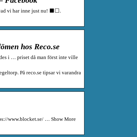
 – Facebook
d vi har inne just nu! ⬛️⬜️.
dömen hos Reco.se
es i … priset då man först inte ville
eltorp. På reco.se tipsar vi varandra
tps://www.blocket.se/ … Show More