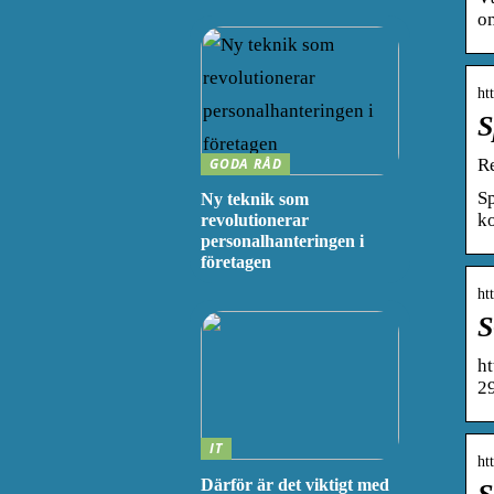
om
ht
S
GODA RÅD
R
Sp
Ny teknik som
k
revolutionerar
personalhanteringen i
företagen
ht
S
h
2
IT
ht
Därför är det viktigt med