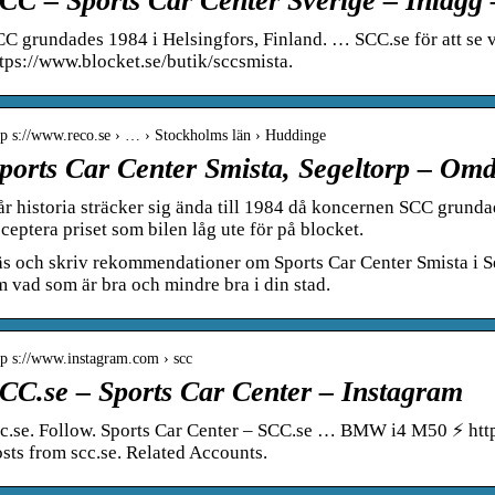
CC – Sports Car Center Sverige – Inlägg
C grundades 1984 i Helsingfors, Finland. … SCC.se för att se va
tps://www.blocket.se/butik/sccsmista.
tp s://www.reco.se › … › Stockholms län › Huddinge
ports Car Center Smista, Segeltorp – Om
r historia sträcker sig ända till 1984 då koncernen SCC grundad
ceptera priset som bilen låg ute för på blocket.
s och skriv rekommendationer om Sports Car Center Smista i Seg
 vad som är bra och mindre bra i din stad.
tp s://www.instagram.com › scc
CC.se – Sports Car Center – Instagram
cc.se. Follow. Sports Car Center – SCC.se … BMW i4 M50 ⚡️ ht
sts from scc.se. Related Accounts.