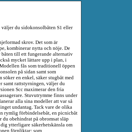
 väljer du sidokonsolbåten S1 eller
injeformad skrov. Det som är
e, kombinerar nytta och nöje. De
åten till ett fungerande alternativ
också mycket lättare upp i plan, i
 Modellen fås som traditionell öppen
konsolen på sidan samt som
m söker en enkel, säker stugbåt med
samt rattstyrningen, väljer du
rsionen Scc maximerar den fria
passagerare. Stuvutrymme finns under
anerar alla sina modeller att var så
 inget undantag. Tack vare de olika
n rymlig förbindelsebåt, en picnicbåt
par du obehindrat på obromsat släp
 dig ytterligare säkerhetskänsla om
ionen förpliktar: som