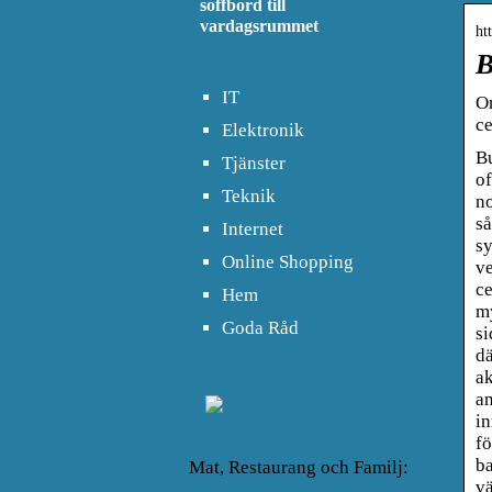
soffbord till
vardagsrummet
ht
B
IT
Om
c
Elektronik
Bu
Tjänster
of
Teknik
no
så
Internet
sy
Online Shopping
ve
ce
Hem
my
Goda Råd
si
dä
ak
an
in
fö
ba
Mat, Restaurang och Familj:
vä