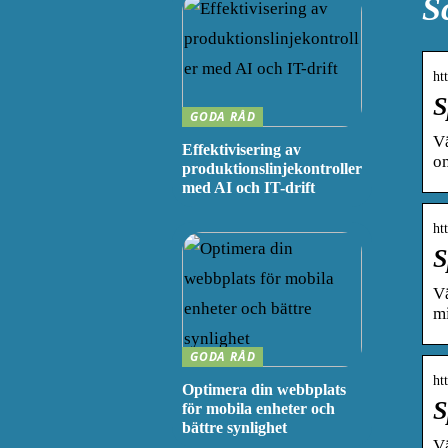
S
ht
S
GODA RÅD
Vä
Effektivisering av
om
produktionslinjekontroller
med AI och IT-drift
ht
S
Vä
mi
GODA RÅD
ht
Optimera din webbplats
S
för mobila enheter och
bättre synlighet
Vä