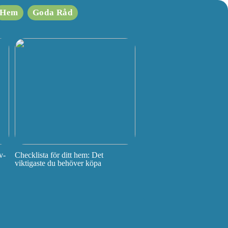
Hem
Goda Råd
v-
Checklista för ditt hem: Det
viktigaste du behöver köpa