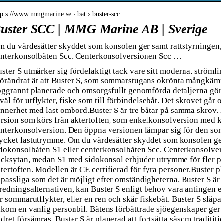
tp s://www.mmgmarine.se › bat › buster-scc
uster SCC | MMG Marine AB | Sverige
 du värdesätter skyddet som konsolen ger samt rattstyrningen,
enterkonsolbåten Scc. Centerkonsolversionen Scc …
ster S utmärker sig fördelaktigt tack vare sitt moderna, ströml
örändrat är att Buster S, som sommarstugans okrönta mångkämp
ggrannt planerade och omsorgsfullt genomförda detaljerna gör b
väl för utflykter, fiske som till förbindelsebåt. Det skrovet går 
nnerhet med last ombord.Buster S är tre båtar på samma skrov.
rsion som körs från aktertoften, som enkelkonsolversion med 
nterkonsolversion. Den öppna versionen lämpar sig för den so
cket lastutrymme. Om du värdesätter skyddet som konsolen ger 
dokonsolbåten S1 eller centerkonsolbåten Scc. Centerkonsolve
cksytan, medan S1 med sidokonsol erbjuder utrymme för fler 
tertoften. Modellen är CE certifierad för fyra personer.Buster pl
passliga som det är möjligt efter omständigheterna. Buster S är
redningsalternativen, kan Buster S enligt behov vara antingen e
r sommarutflykter, eller en ren och skär fiskebåt. Buster S slä
kom en vanlig personbil. Båtens förbättrade sjöegenskaper ger
dret försämras. Buster S är planerad att fortsätta såsom traditit