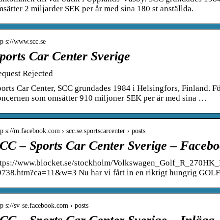
sätter 2 miljarder SEK per år med sina 180 st anställda.
tp s://www.scc.se
ports Car Center Sverige
equest Rejected
orts Car Center, SCC grundades 1984 i Helsingfors, Finland. För
oncernen som omsätter 910 miljoner SEK per år med sina …
tp s://m.facebook.com › scc.se.sportscarcenter › posts
CC – Sports Car Center Sverige – Faceb
ttps://www.blocket.se/stockholm/Volkswagen_Golf_R_2
9738.htm?ca=11&w=3 Nu har vi fått in en riktigt hungrig GOLF
tp s://sv-se.facebook.com › posts