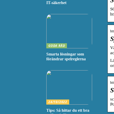
S
IT-säkerhet
SC
ht
ht
S
GODA RÅD
Vå
ac
Smarta lösningar som
förändrar spelreglerna
Lä
om
ht
S
s
24/10/2022
Po
Tips: Så hittar du ett bra