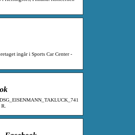
etaget ingår i Sports Car Center -
ook
70HK_DSG_EISENMANN_TAKLUCK_741
 R.