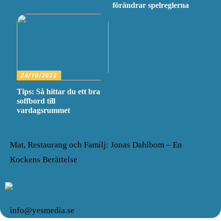
förändrar spelreglerna
24/10/2022
Tips: Så hittar du ett bra
soffbord till
vardagsrummet
Mat, Restaurang och Familj: Jonas Dahlbom – En
Kockens Berättelse
info@yesmedia.se