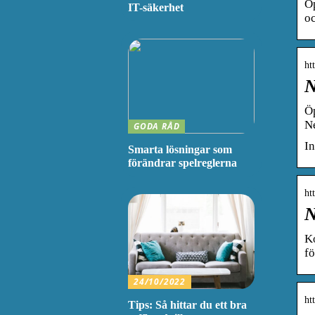
Öp
IT-säkerhet
oc
ht
N
Öp
N
GODA RÅD
In
Smarta lösningar som
förändrar spelreglerna
ht
N
K
fö
24/10/2022
ht
Tips: Så hittar du ett bra