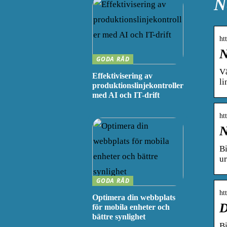
N
ht
N
GODA RÅD
Vä
Effektivisering av
li
produktionslinjekontroller
med AI och IT-drift
ht
N
Bi
ur
GODA RÅD
ht
Optimera din webbplats
D
för mobila enheter och
bättre synlighet
Bi