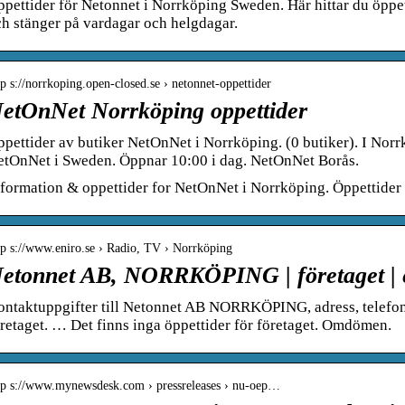
pettider för Netonnet i Norrköping Sweden. Här hittar du öppet
h stänger på vardagar och helgdagar.
tp s://norrkoping.open-closed.se › netonnet-oppettider
etOnNet Norrköping oppettider
pettider av butiker NetOnNet i Norrköping. (0 butiker). I Nor
etOnNet i Sweden. Öppnar 10:00 i dag. NetOnNet Borås.
formation & oppettider for NetOnNet i Norrköping. Öppettider 
tp s://www.eniro.se › Radio, TV › Norrköping
etonnet AB, NORRKÖPING | företaget | e
ontaktuppgifter till Netonnet AB NORRKÖPING, adress, telefo
retaget. … Det finns inga öppettider för företaget. Omdömen.
tp s://www.mynewsdesk.com › pressreleases › nu-oep…