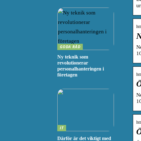
ur
ht
N
GODA RÅD
Ne
10
Ny teknik som
revolutionerar
personalhanteringen i
ht
företagen
Ö
Ne
10
ht
IT
Ö
Därför är det viktigt med