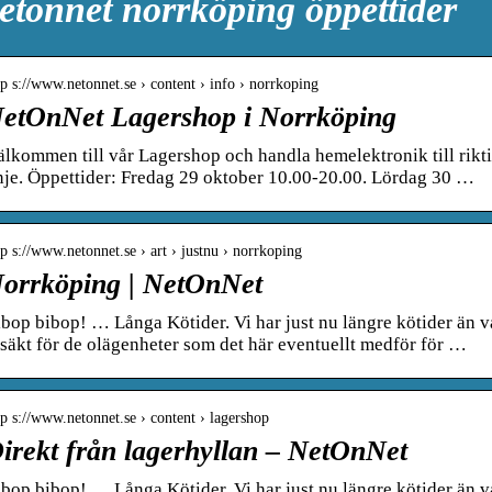
etonnet norrköping öppettider
tp s://www.netonnet.se › content › info › norrkoping
etOnNet Lagershop i Norrköping
lkommen till vår Lagershop och handla hemelektronik till rikti
nje. Öppettider: Fredag 29 oktober 10.00-20.00. Lördag 30 …
tp s://www.netonnet.se › art › justnu › norrkoping
orrköping | NetOnNet
bop bibop! … Långa Kötider. Vi har just nu längre kötider än v
säkt för de olägenheter som det här eventuellt medför för …
tp s://www.netonnet.se › content › lagershop
irekt från lagerhyllan – NetOnNet
bop bibop! … Långa Kötider. Vi har just nu längre kötider än v