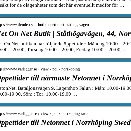
säkt för de olägenheter som det här eventuellt medför för …
tp s://www.tiendeo.se › butik › netonnet-stathogavagen
et On Net Butik | Ståthögavägen, 44, No
t On Net-butiken har följande öppettider: Måndag 10:00 – 20:
:00 – 20:00, Torsdag 10:00 – 20:00, Fredag 10:00 – 20:00, …
tp s://www.varligger.se › view › poi › norrköping
ppettider till närmaste Netonnet i Norrk
tonNet, Bataljonsvägen 9, Lagershop Falun ; Mån: 10.00-19.00, 
.00-19.00, Sön: ; Tor: 10.00-19.00 …
tp s://www.varligger.se › view › poi › norrköping-swe…
ppettider till Netonnet i Norrköping Swe