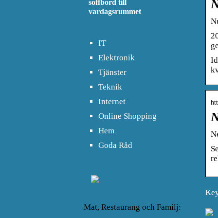
N
soffbord till
vardagsrummet
N
20
IT
ge
Elektronik
Id
kv
Tjänster
Teknik
Internet
ht
N
Online Shopping
Hem
N
Goda Råd
Se
r
Key
Mat, Restaurang och Familj: