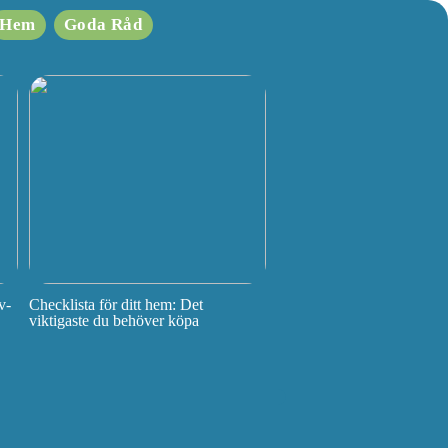
Hem
Goda Råd
v-
Checklista för ditt hem: Det
viktigaste du behöver köpa