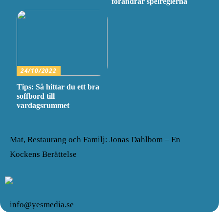
förändrar spelreglerna
24/10/2022
Tips: Så hittar du ett bra
soffbord till
vardagsrummet
Mat, Restaurang och Familj: Jonas Dahlbom – En
Kockens Berättelse
info@yesmedia.se