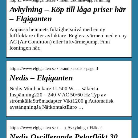
http s://www.elgiganten.se › inomhusklimat-uppvarmning
Avkylning – Köp till låga priser här
– Elgiganten
Anpassa hemmets fuktighetsnivå med en ny
luftfuktare eller avfuktare. Reglera värmen med en ny
AC (Air Condition) eller luftvärmepump. Finn
lösningen här.
http s://www.elgiganten.se › brand › nedis › page-3
Nedis – Elgiganten
Nedis Minihackare 1L 500 W. … säkerJa
Inspänning220 – 240 V AC 50/60 Hz Typ av
strömkällaStrömadapter Vikt1200 g Automatisk
avstängningJa NätkontaktEuro …
http s://www.elgiganten.se › … › Avkylning › Fläktar
Nedis Oscillerande Pelarfläkt 30