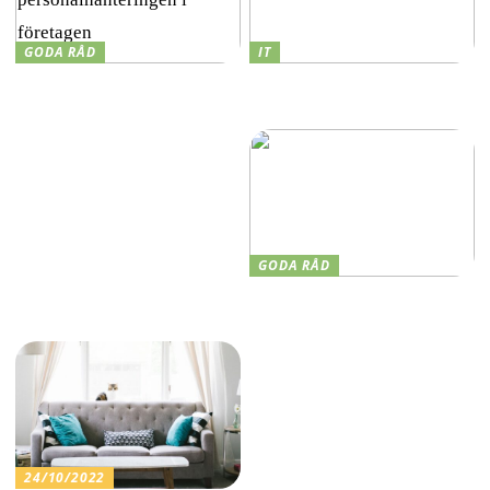
GODA RÅD
IT
Ny teknik som revolutionerar
Därför är det viktigt med IT-
personalhanteringen i
säkerhet
företagen
GODA RÅD
Smarta lösningar som
förändrar spelreglerna
24/10/2022