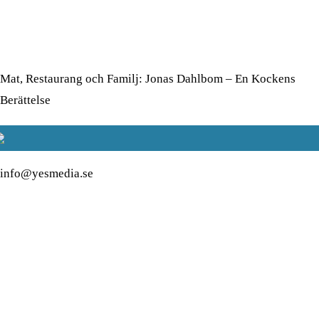
Tips: Så hittar du ett bra
soffbord till vardagsrummet
Mat, Restaurang och Familj: Jonas Dahlbom – En Kockens
Berättelse
info@yesmedia.se