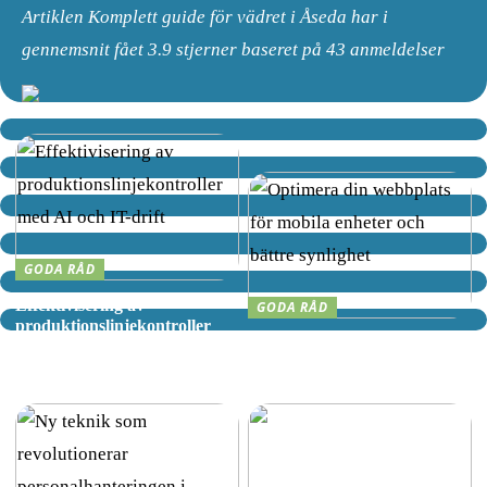
Artiklen Komplett guide för vädret i Åseda har i
gennemsnit fået
3.9
stjerner baseret på
43
anmeldelser
GODA RÅD
Effektivisering av
GODA RÅD
produktionslinjekontroller
Optimera din webbplats för
med AI och IT-drift
mobila enheter och bättre
synlighet