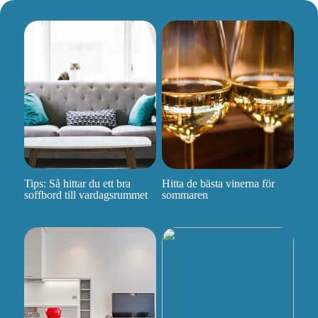
Tips: Så hittar du ett bra
Hitta de bästa vinerna för
soffbord till vardagsrummet
sommaren