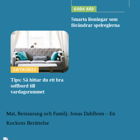
GODA RÅD
Smarta lösningar som
förändrar spelreglerna
24/10/2022
Tips: Så hittar du ett bra
soffbord till
vardagsrummet
Mat, Restaurang och Familj: Jonas Dahlbom – En
Kockens Berättelse