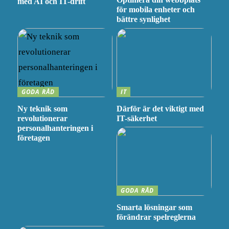
med AI och IT-drift
för mobila enheter och
bättre synlighet
GODA RÅD
IT
Ny teknik som
Därför är det viktigt med
revolutionerar
IT-säkerhet
personalhanteringen i
företagen
GODA RÅD
Smarta lösningar som
förändrar spelreglerna