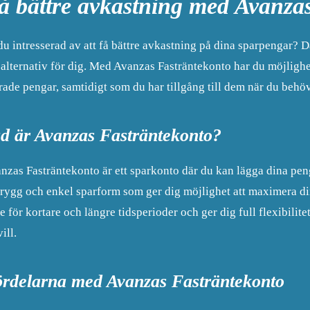
å bättre avkastning med Avanza
du intresserad av att få bättre avkastning på dina sparpengar?
 alternativ för dig. Med Avanzas Fasträntekonto har du möjlighet 
rade pengar, samtidigt som du har tillgång till dem när du behö
d är Avanzas Fasträntekonto?
nzas Fasträntekonto är ett sparkonto där du kan lägga dina peng
trygg och enkel sparform som ger dig möjlighet att maximera di
e för kortare och längre tidsperioder och ger dig full flexibilite
ill.
rdelarna med Avanzas Fasträntekonto