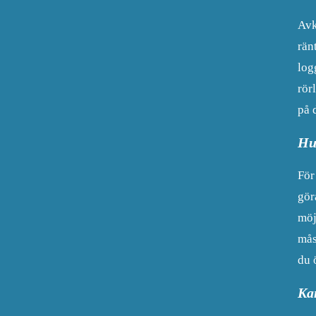
Avk
rän
log
rör
på 
Hu
För
gör
möj
mås
du 
Ka