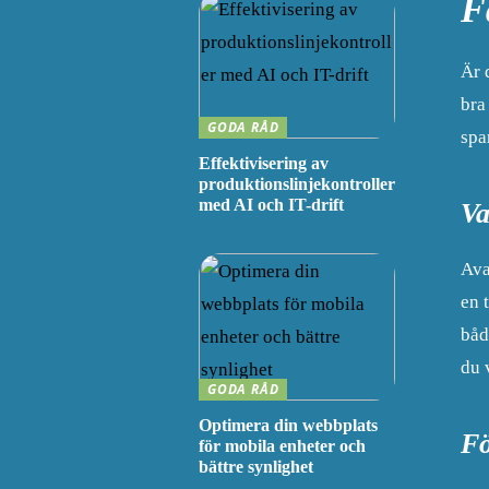
F
Är 
bra
GODA RÅD
spa
Effektivisering av
produktionslinjekontroller
med AI och IT-drift
Va
Ava
en 
båd
du v
GODA RÅD
Optimera din webbplats
Fö
för mobila enheter och
bättre synlighet