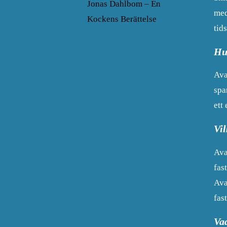
Jonas Dahlbom – En
med
Kockens Berättelse
tid
Hu
Ava
spa
ett
Vi
Ava
fas
Ava
fas
Va