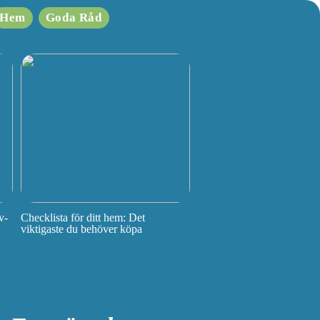
Hem
Goda Råd
v-
Checklista för ditt hem: Det
viktigaste du behöver köpa