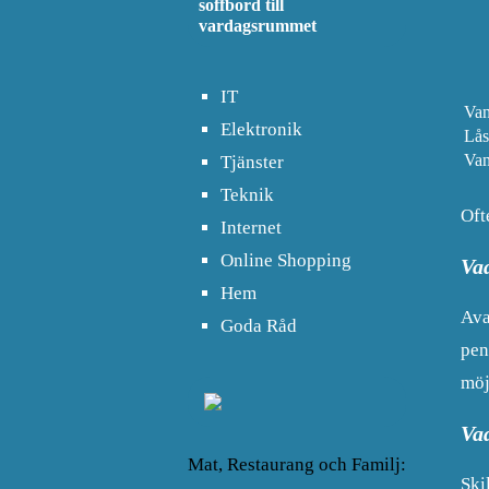
soffbord till
vardagsrummet
IT
Van
Elektronik
Lås
Van
Tjänster
Teknik
Oft
Internet
Online Shopping
Va
Hem
Ava
Goda Råd
pen
möj
Va
Mat, Restaurang och Familj:
Ski