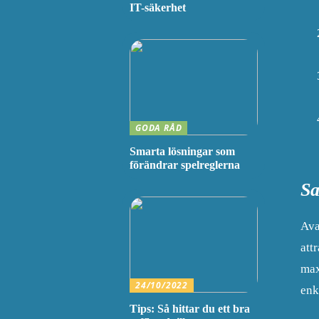
IT-säkerhet
GODA RÅD
Smarta lösningar som
förändrar spelreglerna
Sa
Ava
att
max
24/10/2022
enk
Tips: Så hittar du ett bra