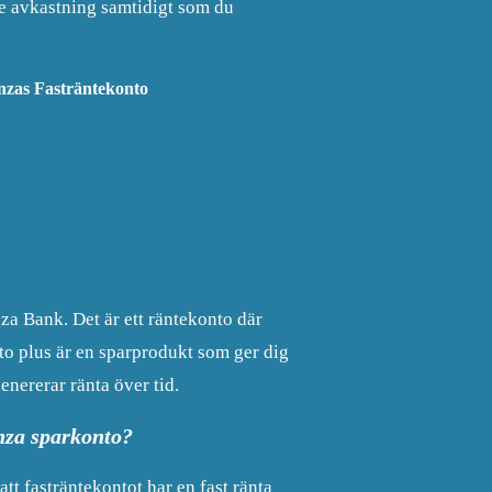
re avkastning samtidigt som du
zas Fasträntekonto
a Bank. Det är ett räntekonto där
to plus är en sparprodukt som ger dig
enererar ränta över tid.
nza sparkonto?
t fasträntekontot har en fast ränta