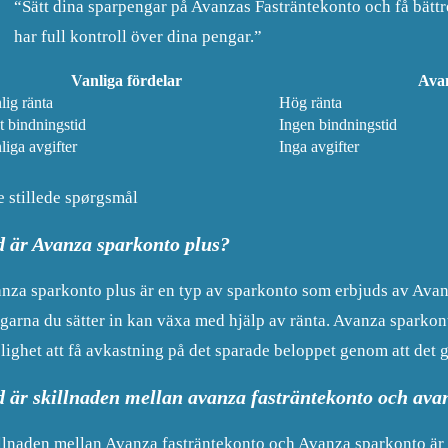
“Sätt dina sparpengar på Avanzas Fasträntekonto och få bätt
har full kontroll över dina pengar.”
Vanliga fördelar
Avan
lig ränta
Hög ränta
t bindningstid
Ingen bindningstid
liga avgifter
Inga avgifter
e stillede spørgsmål
d är Avanza sparkonto plus?
nza sparkonto plus är en typ av sparkonto som erbjuds av Avanz
garna du sätter in kan växa med hjälp av ränta. Avanza sparkon
lighet att få avkastning på det sparade beloppet genom att det g
d är skillnaden mellan avanza fasträntekonto och ava
llnaden mellan Avanza fasträntekonto och Avanza sparkonto är at