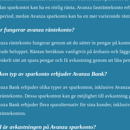
an sparkontot kan ha en rörlig ränta. Avanza fasträntekonto erb
speriod, medan Avanza sparkonto kan ha en mer varierande ränt
r fungerar avanza räntekonto?
nza räntekonto fungerar genom att du sätter in pengar på kontot
rade beloppet. Räntan beräknas vanligtvis på årsbasis och läggs 
 enkelt sätt att spara pengar och få avkastning genom att låta p
lken typ av sparkonto erbjuder Avanza Bank?
nza Bank erbjuder olika typer av sparkonton, inklusive Avanz
träntekonto. Dessa sparkonton kan ge möjlighet till avkastning
nza Bank erbjuder flera sparalternativ för sina kunder, inklus
träntekonton.
d är avkastningen på Avanza sparkonto?