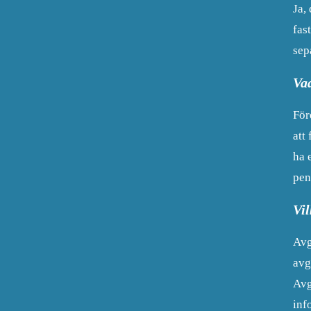
Ja,
fas
sep
Va
För
att
ha 
pen
Vil
Avg
avg
Avg
inf