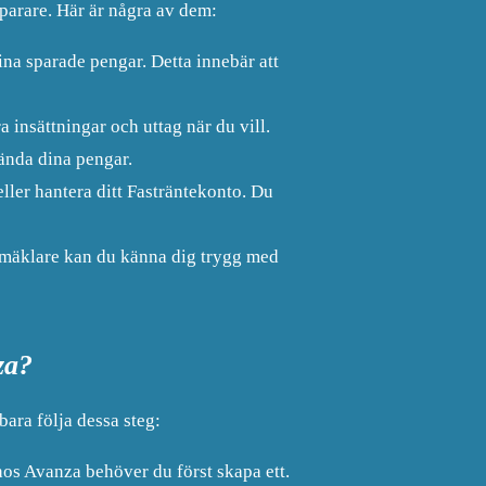
sparare. Här är några av dem:
ina sparade pengar. Detta innebär att
 insättningar och uttag när du vill.
vända dina pengar.
eller hantera ditt Fasträntekonto. Du
tmäklare kan du känna dig trygg med
za?
ara följa dessa steg:
hos Avanza behöver du först skapa ett.