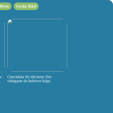
Hem
Goda Råd
v-
Checklista för ditt hem: Det
viktigaste du behöver köpa