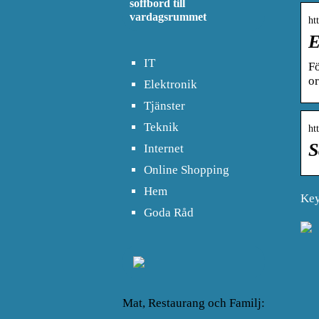
soffbord till
vardagsrummet
ht
E
IT
Fö
or
Elektronik
Tjänster
Teknik
ht
S
Internet
Online Shopping
Hem
Key
Goda Råd
Mat, Restaurang och Familj: