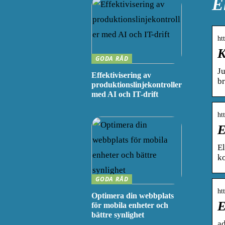
E
ht
K
GODA RÅD
Ju
Effektivisering av
br
produktionslinjekontroller
med AI och IT-drift
ht
E
El
ko
GODA RÅD
ht
Optimera din webbplats
E
för mobila enheter och
bättre synlighet
a