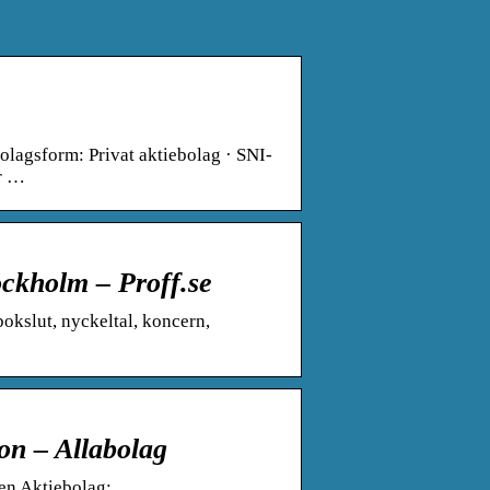
olagsform: Privat aktiebolag · SNI-
or …
ockholm – Proff.se
okslut, nyckeltal, koncern,
on – Allabolag
en Aktiebolag;