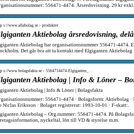
rganisationsnummer: 556471-4474. Årsredovisning. 29 kr exk
tp s://www.allabolag.se › produkter
lgiganten Aktiebolag årsredovisning, del
giganten Aktiebolag har organisationsnummer 556471-4474. Elg
ockholm. Det går bra att ta kontakt med Elgiganten Aktiebola
tp s://www.bolagsfakta.se › 5564714474-Elgiganten_…
lgiganten Aktiebolag | Info & Löner – Bo
giganten Aktiebolag | Info & Löner | Bolagsfakta
rganisationsnummer: 556471-4474 · Bolagsform: Aktiebolag · 
 Niclas Eriksson · Bolaget registrerat: 1993-10-01 · F-skatt:.
giganten Aktiebolag – Org.nummer: 556471-4474. På Bolagsfakt
retagsinformation, nyckeltal, lön till VD & styrelse m.m.