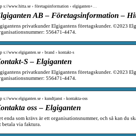
tp s://www.hitta.se › företagsinformation › elgiganten+…
lgiganten AB – Företagsinformation – Hit
gigantens privatkunder Elgigantens företagskunder. ©2023 Elgi
rganisationsnummer: 556471-4474.
tp s://www.elgiganten.se › brand › kontakt-s
ontakt-S – Elgiganten
gigantens privatkunder Elgigantens företagskunder. ©2023 Elgi
rganisationsnummer: 556471-4474.
tp s://www.elgiganten.se › kundtjanst › kontakta-oss
ontakta oss – Elgiganten
t enda som krävs är ett organisationsnummer, och så kan du sk
t betala via faktura.