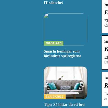
IT-säkerhet
ht
E
El
O
ht
GODA RÅD
K
Smarta lösningar som
förändrar spelreglerna
El
O
ht
K
De
24/10/2022
at
Tips: Så hittar du ett bra