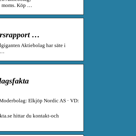
l. moms. Köp …
årsrapport …
iganten Aktiebolag har säte i
g …
lagsfakta
Moderbolag: Elkjöp Nordic AS · VD:
a.se hittar du kontakt-och