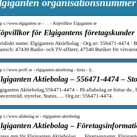
lgiganten organisationsnummer
tp s://www.elgiganten.se › … › Köpvillkor Elgiganten.se
öpvillkor för Elgigantens företagskunder
ridiskt namn: Elgiganten Aktiebolag · Org.nr: 556471-4474 · B
ansch: 47430 Radio- och TV-affärer, 47540 Butiker för vitvar
tp s://www.proff.se › elgiganten-aktiebolag › kista › lj…
lgiganten Aktiebolag – 556471-4474 – St
giganten Aktiebolag,556471-4474 – På allabolag.se hittar du , b
ncernträd, styrelse, Status, … Org.nr: 556471-4474.
tp s://www.allabolag.se › elgiganten-aktiebolag
lgiganten Aktiebolag – Företagsinformati
dress mm för Elgiganten Aktiebolag. … Företagsnamn: Elgigant