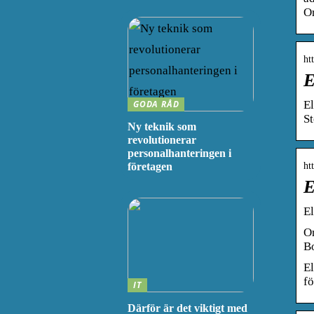
O
ht
E
GODA RÅD
El
St
Ny teknik som
revolutionerar
personalhanteringen i
ht
företagen
E
El
O
Bo
El
fö
IT
Därför är det viktigt med