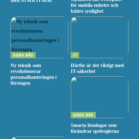
med AI och IT-drift
för mobila enheter och
bättre synlighet
GODA RÅD
IT
Ny teknik som
Därför är det viktigt med
revolutionerar
IT-säkerhet
personalhanteringen i
företagen
GODA RÅD
Smarta lösningar som
förändrar spelreglerna