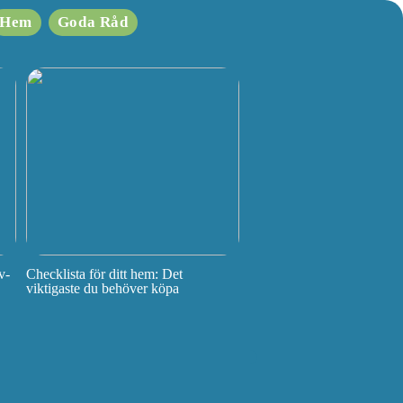
Hem
Goda Råd
v-
Checklista för ditt hem: Det
viktigaste du behöver köpa