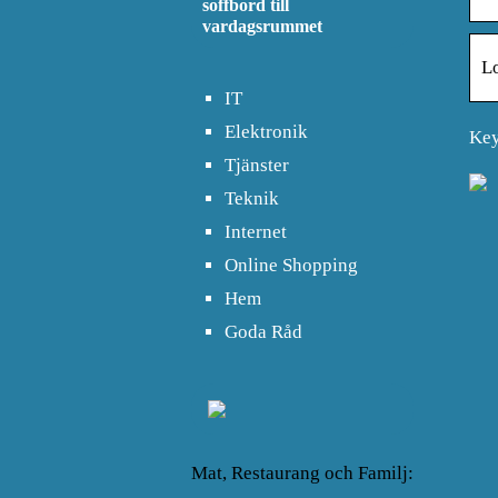
soffbord till
vardagsrummet
L
IT
Elektronik
Key
Tjänster
Teknik
Internet
Online Shopping
Hem
Goda Råd
Mat, Restaurang och Familj: