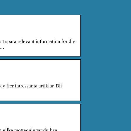
t spara relevant information för dig
 …
 fler intressanta artiklar. Bli
h vilka mottagningar du kan