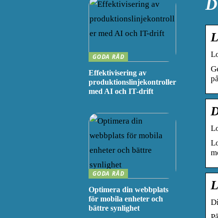
D
L
L
GODA RÅD
Ge
Effektivisering av
p
produktionslinjekontroller
med AI och IT-drift
D
L
Lo
me
GODA RÅD
L
Optimera din webbplats
för mobila enheter och
Di
bättre synlighet
På