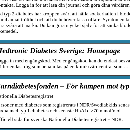
ntakta. Logga in för att läsa din journal och göra dina vårdäre
d typ 2-diabetes har kroppen svårt att hålla sockerhalten i blode
and annat trötthet och att du behöver kissa oftare. Symtomen 
ra svåra att märka. Du kan göra mycket själv för att sänka blo
äkemedel.
edtronic Diabetes Sverige: Homepage
ogga in med engångskod. Med engångskod kan du endast besvara
ller endast dig som behandlas på en klinik/vårdcentral som …
arndiabetesfonden – För kampen mot typ 
tionella Diabetesregistret
rsoner med diabetes som registrerats i NDR/Swediabkids senas
uxna med typ 1-diabetes och senaste HbA1c >70 mmol/mol …
ficiell sida för svenska Nationella Diabetesregistret – NDR.