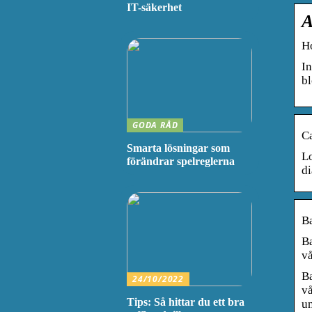
IT-säkerhet
A
H
In
bl
GODA RÅD
C
Smarta lösningar som
Lo
förändrar spelreglerna
di
B
Ba
v
Ba
24/10/2022
vå
Tips: Så hittar du ett bra
un