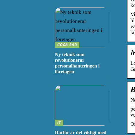
ko
Vi
bl
va
l
GODA RÅD
M
Ny teknik som
revolutionerar
L
personalhanteringen i
Gä
företagen
B
Na
pe
v
IT
Of
Därför är det viktigt med