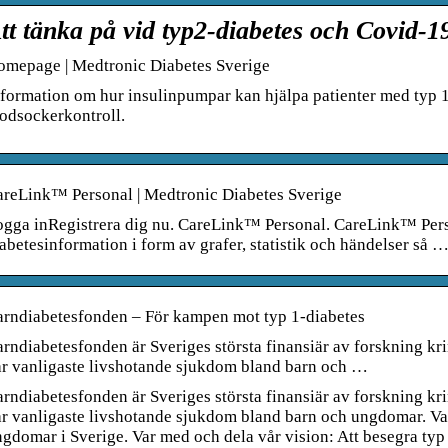
tt tänka på vid typ2-diabetes och Covid-1
omepage | Medtronic Diabetes Sverige
formation om hur insulinpumpar kan hjälpa patienter med typ 1-
odsockerkontroll.
areLink™ Personal | Medtronic Diabetes Sverige
gga inRegistrera dig nu. CareLink™ Personal. CareLink™ Person
abetesinformation i form av grafer, statistik och händelser så 
arndiabetesfonden – För kampen mot typ 1-diabetes
rndiabetesfonden är Sveriges största finansiär av forskning kri
år vanligaste livshotande sjukdom bland barn och …
rndiabetesfonden är Sveriges största finansiär av forskning kri
r vanligaste livshotande sjukdom bland barn och ungdomar. Var
gdomar i Sverige. Var med och dela vår vision: Att besegra typ